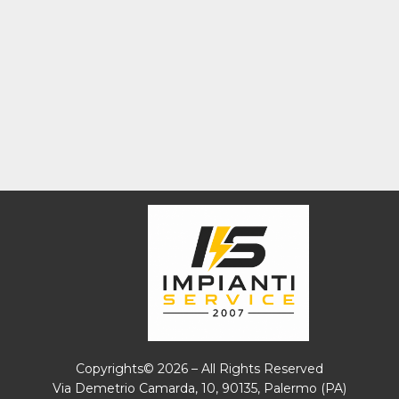
Copyrights© 2026 – All Rights Reserved
Via Demetrio Camarda, 10, 90135, Palermo (PA)